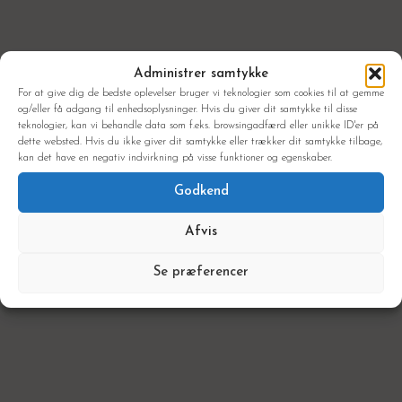
De unges udfordringer og
Administrer samtykke
trivsel
For at give dig de bedste oplevelser bruger vi teknologier som cookies til at gemme
og/eller få adgang til enhedsoplysninger. Hvis du giver dit samtykke til disse
teknologier, kan vi behandle data som f.eks. browsingadfærd eller unikke ID'er på
dette websted. Hvis du ikke giver dit samtykke eller trækker dit samtykke tilbage,
kan det have en negativ indvirkning på visse funktioner og egenskaber.
Godkend
Afvis
Se præferencer