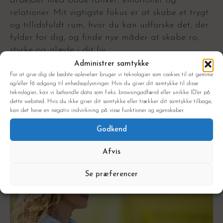
arbejder med både tanker, emotioner og
relationer. Mit vigtigste fokus er at skabe et trygt
og tillidsfuldt rum, hvor du kan udforske det, der
fylder for dig, og finde nye måder at skabe ro,
styrke og glæde i dit liv.
Administrer samtykke
Kontakt mig gerne, hvis du ønsker at høre mere –
For at give dig de bedste oplevelser bruger vi teknologier som cookies til at gemme
så finder vi sammen ud af, hvad du har brug for.
og/eller få adgang til enhedsoplysninger. Hvis du giver dit samtykke til disse
teknologier, kan vi behandle data som f.eks. browsingadfærd eller unikke ID'er på
Terapi tilbydes også på engelsk
dette websted. Hvis du ikke giver dit samtykke eller trækker dit samtykke tilbage,
kan det have en negativ indvirkning på visse funktioner og egenskaber.
Kontakt mig i dag
Godkend
Afvis
Se præferencer